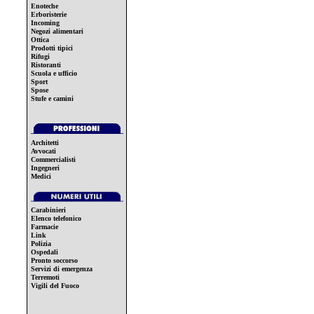
Enoteche
Erboristerie
Incoming
Negozi alimentari
Ottica
Prodotti tipici
Rifugi
Ristoranti
Scuola e ufficio
Sport
Spose
Stufe e camini
Architetti
Avvocati
Commercialisti
Ingegneri
Medici
Carabinieri
Elenco telefonico
Farmacie
Link
Polizia
Ospedali
Pronto soccorso
Servizi di emergenza
Terremoti
Vigili del Fuoco