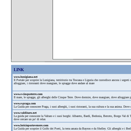
LINK
www.lunigiana.net
Il Portale per scoprire la Lunigiana, terriritorio tra Toscana e Liguria che custodisce ancora i segre
alloggiare, i ristoranti dove mangiare, le spiagge dove andare al mare
www.e-cinqueterre.com
Il mare, le spiagge, gli alberghi delle Cinque Terre. Dove dormire, dove mangiare, dove alloggiare
www.e-praga.com
La Guida per conoscere Praga, i suoi alberghi, i suoi ristoranti, la sua cultura e la sua anima. Dove d
www.valditaro.net
La guida per conoscere la Valtaro e i suoi borghi: Albareto, Bardi, Bedonia, Berceto, Borgo Val di T
dove cercare un po' di relax
www.lericieportovenere.com
La Guida per scoprire il Golfo dei Poeti, la terra amata da Bayron e da Shelley. Gli alberghi e i Bed