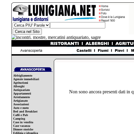
Abbigliamento
Agenzie immobiliari
Agriturismi
Alberghi
Antiquariato
Non sono ancora presenti dati in 
Appartamenti
Arredamento
Artigianato
Associazioni
Auto e moto
Bed and Breakfast
Caffè e Pub
Camping
Case in vendita
Case vacanza
Dimore storiche
Edilizia e idraulica