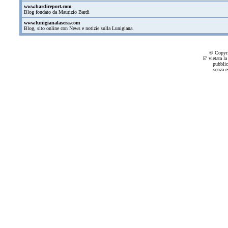
www.bardireport.com
Blog fondato da Maurizio Bardi
www.lunigianalasera.com
Blog, sito online con News e notizie sulla Lunigiana.
© Copyri
E' vietata la
pubblic
senza e