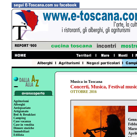
Musica in Toscana
Concerti, Musica, Festival music
OTTOBRE 2016
Agriturismi
Alberghi
Antiquariato
Artigianato
Bed & Breakfast
Camping
Genn
Case vacanza
Febbr
Case in vendita
Dimore storiche
Marz
Immobiliari
April
Edilizia