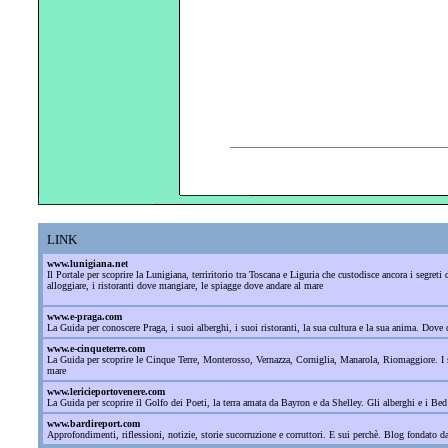
LINK
www.lunigiana.net
Il Portale per scoprire la Lunigiana, terriritorio tra Toscana e Liguria che custodisce ancora i segre
alloggiare, i ristoranti dove mangiare, le spiagge dove andare al mare
www.e-praga.com
La Guida per conoscere Praga, i suoi alberghi, i suoi ristoranti, la sua cultura e la sua anima. Dove d
www.e-cinqueterre.com
La Guida per scoprire le Cinque Terre, Monterosso, Vernazza, Corniglia, Manarola, Riomaggiore. I sant
mare
www.lericieportovenere.com
La Guida per scoprire il Golfo dei Poeti, la terra amata da Bayron e da Shelley. Gli alberghi e i Bed
www.bardireport.com
Approfondimenti, riflessioni, notizie, storie sucorruzione e corruttori. E sui perchè. Blog fondato 