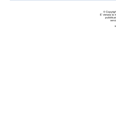
© Copyrig
E' vietata la 
pubblicat
senz
i