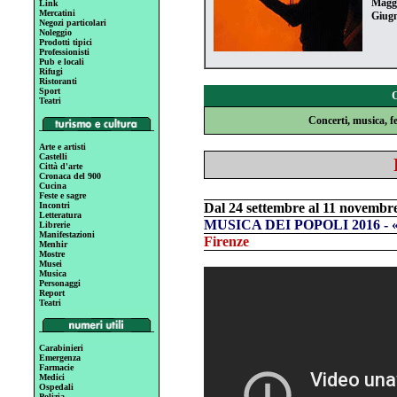
Magg
Link
Mercatini
Giug
Negozi particolari
Noleggio
Prodotti tipici
Professionisti
Pub e locali
Rifugi
Ristoranti
Sport
Teatri
Concerti, musica, fe
Arte e artisti
Castelli
Città d'arte
Cronaca del 900
Cucina
Feste e sagre
Incontri
Dal 24 settembre al 11 novembr
Letteratura
MUSICA DEI POPOLI 2016 - «D
Librerie
Manifestazioni
Firenze
Menhir
Mostre
Musei
Musica
Personaggi
Report
Teatri
Carabinieri
Emergenza
Farmacie
Medici
Ospedali
Polizia