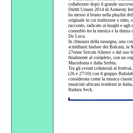
collaborare dopo il grande success
Diritti Umani 2014 di Amnesty Int
ha messo il brano nella playlist de
originale in cui tradizione e mito
racconto, radicato ai luoghi e agli 
connubio tra la musica e la danza d
De Luca.
In chiusura della rassegna, una co
scintillanti fanfare dei Balcani, la
S
27enne Sercuk Alimov e dal suo fr
finalmente al completo, con un org
Macedonia e dalla Serbia.
Tra gli eventi collaterali al festiv
(26 e 27/10) con il gruppo Bafula
considerata come la musica classica
musicisti africani residenti in Ital
Badara Seck.