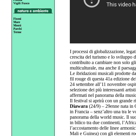
Vigili Fuoco
Fiumi
Mare
Monti
Parchi
Terme
I processi di globalizzazione, legati
crescita del turismo e lo sviluppo
contribuito a cambiare non solo gli
multiculturale, ma anche il paesag
Le ibridazioni musicali prodotte da
fil rouge di questa 41a edizione
24 settembre all’11 novembre ospi
selezione dei più interessanti artist
affermati nel panorama della music
Il festival si aprirà con un grande 
Diawara
(24/9) – 29enne nata in 
in Francia – senz’altro una tra le v
panorama della world music. Il suo p
in bilico tra due continenti, l’Afric
l’accostamento delle linee armonic
Mali e Guinea) con gli elementi ro