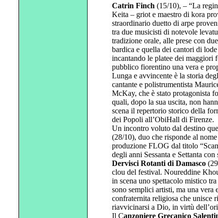
Catrin Finch
(15/10), – “La regin
Keita – griot e maestro di kora pr
straordinario duetto di arpe prove
tra due musicisti di notevole levatur
tradizione orale, alle prese con due
bardica e quella dei cantori di lod
incantando le platee dei maggiori fe
pubblico fiorentino una vera e prop
Lunga e avvincente è la storia deg
cantante e polistrumentista Maurice
McKay, che è stato protagonista f
quali, dopo la sua uscita, non hann
scena il repertorio storico della f
dei Popoli all’ObiHall di Firenze.
Un incontro voluto dal destino que
(28/10), duo che risponde al nome
produzione FLOG dal titolo “Scanzo
degli anni Sessanta e Settanta con 
Dervisci Rotanti di Damasco
(29
clou del festival. Noureddine Kho
in scena uno spettacolo mistico tra 
sono semplici artisti, ma una vera 
confraternita religiosa che unisce r
riavvicinarsi a Dio, in virtù dell’o
Il C
anzoniere Grecanico Salenti