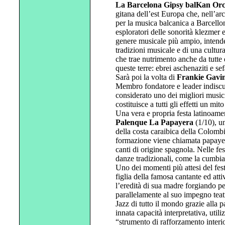
La Barcelona Gipsy balKan Orc
gitana dell’est Europa che, nell’arc
per la musica balcanica a Barcello
esploratori delle sonorità klezmer e
genere musicale più ampio, intend
tradizioni musicale e di una cultura
che trae nutrimento anche da tutte 
queste terre: ebrei aschenaziti e se
Sarà poi la volta di
Frankie Gavi
Membro fondatore e leader indiscus
considerato uno dei migliori music
costituisce a tutti gli effetti un mi
Una vera e propria festa latinoamer
Palenque La Papayera
(1/10), un
della costa caraibica della Colomb
formazione viene chiamata papayera
canti di origine spagnola. Nelle f
danze tradizionali, come la cumbia,
Uno dei momenti più attesi del festi
figlia della famosa cantante ed at
l’eredità di sua madre forgiando p
parallelamente al suo impegno teatr
Jazz di tutto il mondo grazie alla 
innata capacità interpretativa, uti
“strumento di rafforzamento interi