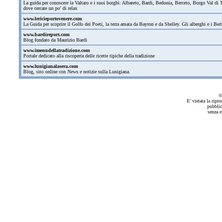
La guida per conoscere la Valtaro e i suoi borghi: Albareto, Bardi, Bedonia, Berceto, Borgo Val di T
dove cercare un po' di relax
www.lericieportovenere.com
La Guida per scoprire il Golfo dei Poeti, la terra amata da Bayron e da Shelley. Gli alberghi e i Bed
www.bardireport.com
Blog fondato da Maurizio Bardi
www.imenudellatradizione.com
Portale dedicato alla riscoperta delle ricette tipiche della tradizione
www.lunigianalasera.com
Blog, sito online con News e notizie sulla Lunigiana.
©
E' vietata la ripr
pubblic
senza e