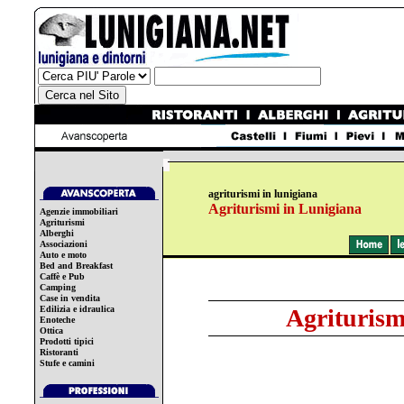
agriturismi in lunigiana
Agriturismi in Lunigiana
Agenzie immobiliari
Agriturismi
Alberghi
Associazioni
Auto e moto
Bed and Breakfast
Caffè e Pub
Camping
Case in vendita
Edilizia e idraulica
Agriturism
Enoteche
Ottica
Prodotti tipici
Ristoranti
Stufe e camini