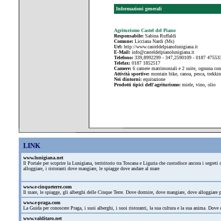
Informazioni generali
Agriturismo Castel del Piano
Responsabile:
Sabina Ruffaldi
Comune:
Licciana Nardi (Ms)
Url:
http://www.casteldelpianolunigiana.it
E-Mail:
info@casteldelpianolunigiana.it
Telefono:
339,8992299 - 347,2590109 - 0187 47553
Telefax:
0187 1852517
Camere:
6 camere matrimoniali e 2 suite, ognuna con 
Attività sportive:
montain bike, canoa, pesca, trekki
Nei dintorni:
equitazione
Prodotti tipici dell'agriturismo:
miele, vino, olio
LINK
www.lunigiana.net
Il Portale per scoprire la Lunigiana, terriritorio tra Toscana e Liguria che custodisce ancora i segre
alloggiare, i ristoranti dove mangiare, le spiagge dove andare al mare
www.e-cinqueterre.com
Il mare, le spiagge, gli alberghi delle Cinque Terre. Dove dormire, dove mangiare, dove alloggiare
www.e-praga.com
La Guida per conoscere Praga, i suoi alberghi, i suoi ristoranti, la sua cultura e la sua anima. Dove d
www.valditaro.net