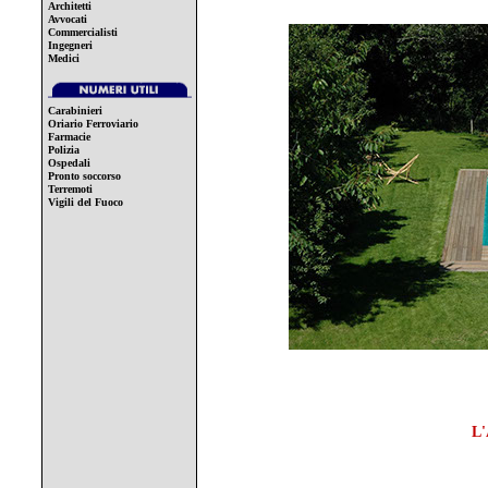
Architetti
Avvocati
Commercialisti
Ingegneri
Medici
Carabinieri
Oriario Ferroviario
Farmacie
Polizia
Ospedali
Pronto soccorso
Terremoti
Vigili del Fuoco
L'