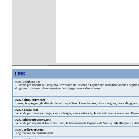
LINK
www.lunigiana.net
Il Portale per scoprire la Lunigiana, terriritorio tra Toscana e Liguria che custodisce ancora i segre
alloggiare, i ristoranti dove mangiare, le spiagge dove andare al mare
www.e-cinqueterre.com
Il mare, le spiagge, gli alberghi delle Cinque Terre. Dove dormire, dove mangiare, dove alloggiare
www.e-praga.com
La Guida per conoscere Praga, i suoi alberghi, i suoi ristoranti, la sua cultura e la sua anima. Dove d
www.lericieportovenere.com
La Guida per scoprire il Golfo dei Poeti, la terra amata da Bayron e da Shelley. Gli alberghi e i Bed
www.bardireport.com
Blog fondato da maurizio bardi