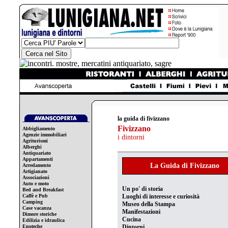
la guida di fivizzano
Fivizzano
Abbigliamento
Agenzie immobiliari
i dintorni
Agriturismi
Alberghi
Antiquariato
Appartamenti
La Guida di Fivizzano
Arredamento
Artigianato
Associazioni
Auto e moto
Un po' di storia
Bed and Breakfast
Caffè e Pub
Luoghi di interesse e curiosità
Camping
Museo della Stampa
Case vacanza
Manifestazioni
Dimore storiche
Cucina
Edilizia e idraulica
Enoteche
Dintorni