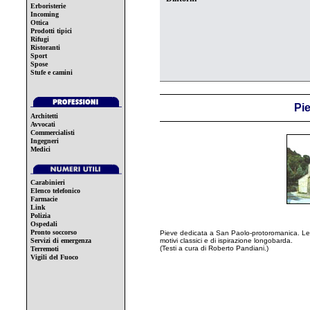
Erboristerie
Incoming
Ottica
Prodotti tipici
Rifugi
Ristoranti
Sport
Spose
Stufe e camini
Pi
Architetti
Avvocati
Commercialisti
Ingegneri
Medici
Carabinieri
Elenco telefonico
Farmacie
Link
Polizia
Ospedali
Pronto soccorso
Pieve dedicata a San Paolo-protoromanica. Le f
Servizi di emergenza
motivi classici e di ispirazione longobarda.
(Testi a cura di Roberto Pandiani.)
Terremoti
Vigili del Fuoco