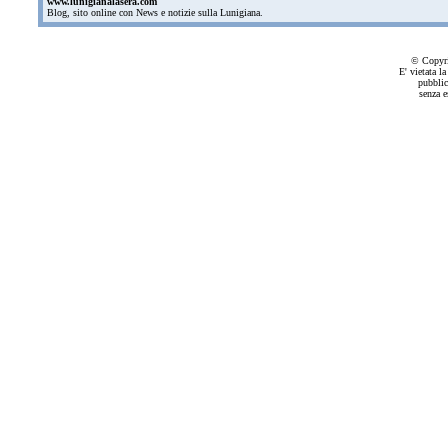
www.lunigianalasera.com
Blog, sito online con News e notizie sulla Lunigiana.
© Copyri
E' vietata la
pubblic
senza e