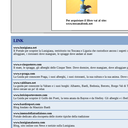
Per acquistare il libro vai al sito:
www.toscanabook.net
LINK
www.lunigiana.net
Il Portale per scoprire la Lunigiana, terriritorio tra Toscana e Liguria che custodisce ancora i segre
alloggiare, i ristoranti dove mangiare, le spiagge dove andare al mare
www.e-cinqueterre.com
Il mare, le spiagge, gli alberghi delle Cinque Terre. Dove dormire, dove mangiare, dove alloggiare
www.e-praga.com
La Guida per conoscere Praga, i suoi alberghi, i suoi ristoranti, la sua cultura e la sua anima. Dove d
www.valditaro.net
La guida per conoscere la Valtaro e i suoi borghi: Albareto, Bardi, Bedonia, Berceto, Borgo Val di T
dove cercare un po' di relax
www.lericieportovenere.com
La Guida per scoprire il Golfo dei Poeti, la terra amata da Bayron e da Shelley. Gli alberghi e i Bed
www.bardireport.com
Blog fondato da Maurizio Bardi
www.imenudellatradizione.com
Portale dedicato alla riscoperta delle ricette tipiche della tradizione
www.lunigianalasera.com
Blog, sito online con News e notizie sulla Lunigiana.