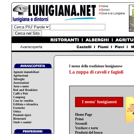
I menu della tradizione lunigianese
La zuppa di cavoli e fagioli
Agenzie immobiliari
Agriturismi
Alberghi
Associazioni
Auto e moto
Bed and Breakfast
Caffè e Pub
Camping
Case in vendita
I menu' lunigianesi
Edilizia e idraulica
Enoteche
Ottica
Home Page
Prodotti tipici
Ristoranti
Primi
Stufe e camini
Secondi
Verdure e torte
Prodotti del bosco