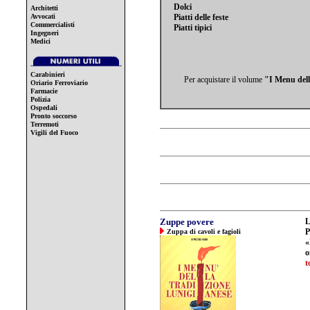
Dolci
Architetti
Avvocati
Piatti delle feste
Commercialisti
Piatti tipici
Ingegneri
Medici
Carabinieri
Per acquistare il volume
"I Menu dell
Oriario Ferroviario
Farmacie
Polizia
Ospedali
Pronto soccorso
Terremoti
Vigili del Fuoco
Zuppe povere
P
Zuppa di cavoli e fagioli
«
o
t