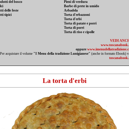
odotti del bosco
Pieni di verdura
lci
Barbe di prete in umido
tti delle feste
Arbadela
tti tipici
Torta d'erbazzoni
Torta d'erbi
Torta di patate e porri
Torta di porri
Torta di riso e cipolle
VEDI ANC
www.toscanabook.
oppure
www.imenudellatradizione.
Per acquistare il volume
"I Menu della tradizione Lunigianese"
(anche in formato Ebook) v
toscanabook.
La torta d'erbi