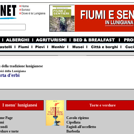
 della tradizione lunigianese
ipici della Lunigiana
rta d'erbi
I menu' lunigianesi
Torte e verdure
me Page
Cavolo ripieno
imi
Cipollata
condi
Fagioli all'uccelletto
rdure e torte
Barbotla