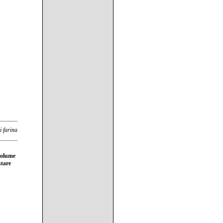
i farina
 volume
stare