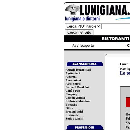
I menu
Piatti t
Agenzie immobiliari
La to
Agriturismi
Alberghi
Associazioni
Auto e moto
Bed and Breakfast
Caffè e Pub
Camping
Case in vendita
Edilizia e idraulica
Enoteche
Ottica
Prodotti tipici
Ho
Ristoranti
Pr
Stufe e camini
Se
Ve