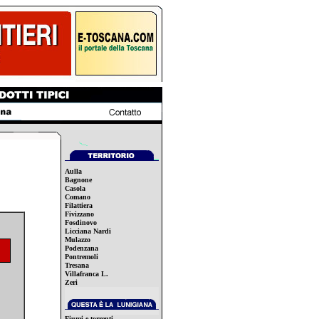
Aulla
Bagnone
Casola
Comano
Filattiera
Fivizzano
Fosdinovo
Licciana Nardi
Mulazzo
Podenzana
Pontremoli
Tresana
Villafranca L.
Zeri
Fiumi e torrenti