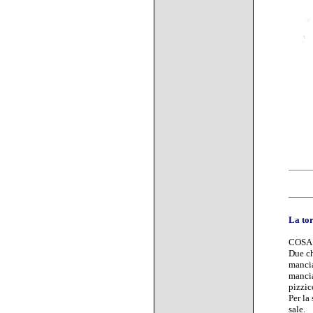
La tor
COSA
Due ch
mancia
mancia
pizzic
Per la 
sale.