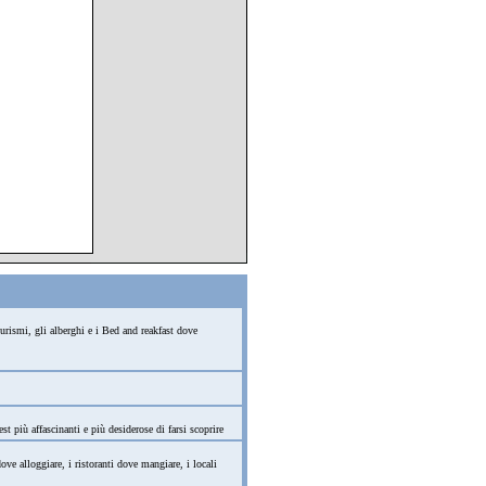
turismi, gli alberghi e i Bed and reakfast dove
st più affascinanti e più desiderose di farsi scoprire
ve alloggiare, i ristoranti dove mangiare, i locali