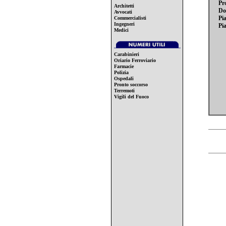
Pr
Architetti
Do
Avvocati
Pia
Commercialisti
Ingegneri
Pia
Medici
Carabinieri
Oriario Ferroviario
Farmacie
Polizia
Ospedali
Pronto soccorso
Terremoti
Vigili del Fuoco