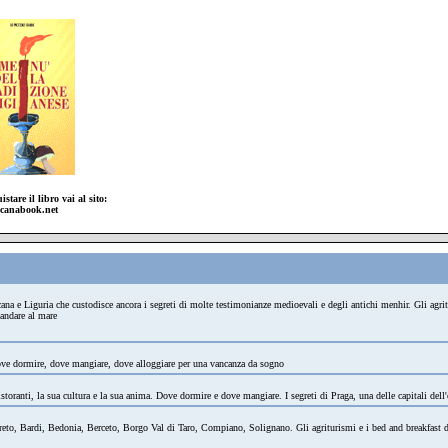
istare il libro vai al sito:
canabook.net
oscana e Liguria che custodisce ancora i segreti di molte testimonianze medioevali e degli antichi menhir. Gli agri
 andare al mare
 Dove dormire, dove mangiare, dove alloggiare per una vancanza da sogno
storanti, la sua cultura e la sua anima. Dove dormire e dove mangiare. I segreti di Praga, una delle capitali dell'e
areto, Bardi, Bedonia, Berceto, Borgo Val di Taro, Compiano, Solignano. Gli agriturismi e i bed and breakfast do