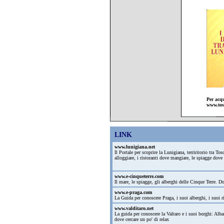
Per acqu
www.tos
LINK
www.lunigiana.net
Il Portale per scoprire la Lunigiana, terriritorio tra T
alloggiare, i ristoranti dove mangiare, le spiagge dove
www.e-cinqueterre.com
Il mare, le spiagge, gli alberghi delle Cinque Terre.
www.e-praga.com
La Guida per conoscere Praga, i suoi alberghi, i suoi ri
www.valditaro.net
La guida per conoscere la Valtaro e i suoi borghi: Alb
dove cercare un po' di relax