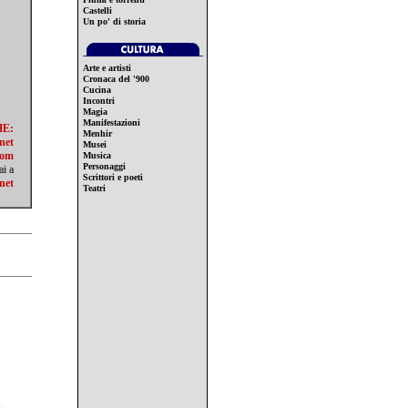
Castelli
Un po' di storia
Arte e artisti
Cronaca del '900
Cucina
Incontri
Magia
Manifestazioni
HE:
Menhir
net
Musei
com
Musica
Personaggi
ai a
Scrittori e poeti
net
Teatri