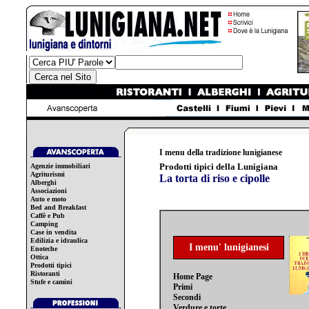
I menu della tradizione lunigianese
Prodotti tipici della Lunigiana
Agenzie immobiliari
Agriturismi
La torta di riso e cipolle
Alberghi
Associazioni
Auto e moto
Bed and Breakfast
Caffè e Pub
Camping
Case in vendita
Edilizia e idraulica
I menu' lunigianesi
Enoteche
Ottica
Prodotti tipici
Ristoranti
Home Page
Stufe e camini
Primi
Secondi
Verdure e torte