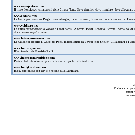
www.e-cinqueterre.com
Il mare, le spiagge, gli alberghi delle Cinque Terre. Dove dormire, dove mangiare, dove alloggiare
www.e-praga.com
La Guida per conoscere Praga, i suoi alberghi, i suoi ristoranti, la sua cultura e la sua anima. Dove d
www.valditaro.net
La guida per conoscere la Valtaro e i suoi borghi: Albareto, Bardi, Bedonia, Berceto, Borgo Val di T
dove cercare un po' di relax
www.lericieportovenere.com
La Guida per scoprire il Golfo dei Poeti, la terra amata da Bayron e da Shelley. Gli alberghi e i Bed
www.bardireport.com
Blog fondato da Maurizio Bardi
www.imenudellatradizione.com
Portale dedicato alla riscoperta delle ricette tipiche della tradizione
www.lunigianalasera.com
Blog, sito online con News e notizie sulla Lunigiana.
©
E' vietata la ripr
pubblic
senza e