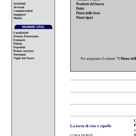
Architetti
Prodotti del bosco
Avvocati
Dolci
Commercialisti
Piatti delle feste
Ingegneri
Piatti tipici
Medici
Carabinieri
Oriario Ferroviario
Farmacie
Polizia
Ospedali
Pronto soccorso
Terremoti
Vigili del Fuoco
Per acquistare il volume
"I Menu dell
P
La torta di riso e cipolle
«
o
COSA SERVE