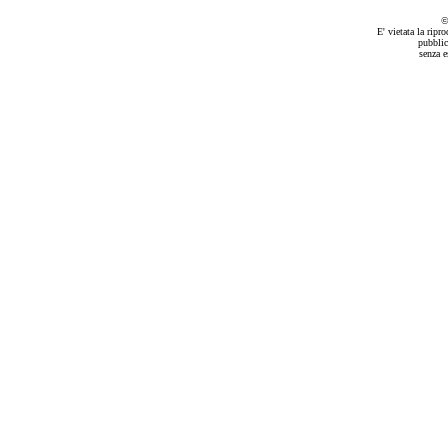
©
E' vietata la ripr
pubblic
senza e