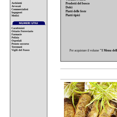
Architetti
Prodotti del bosco
Avvocati
Dolci
Commercialisti
Piatti delle feste
Ingegneri
Piatti tipici
Medici
Carabinieri
Oriario Ferroviario
Farmacie
Polizia
Ospedali
Pronto soccorso
Terremoti
Vigili del Fuoco
Per acquistare il volume
"I Menu dell