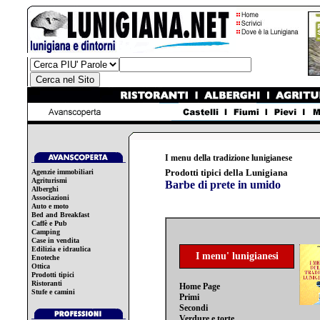
I menu della tradizione lunigianese
Prodotti tipici della Lunigiana
Agenzie immobiliari
Agriturismi
Barbe di prete in umido
Alberghi
Associazioni
Auto e moto
Bed and Breakfast
Caffè e Pub
Camping
Case in vendita
Edilizia e idraulica
I menu' lunigianesi
Enoteche
Ottica
Prodotti tipici
Ristoranti
Home Page
Stufe e camini
Primi
Secondi
Verdure e torte