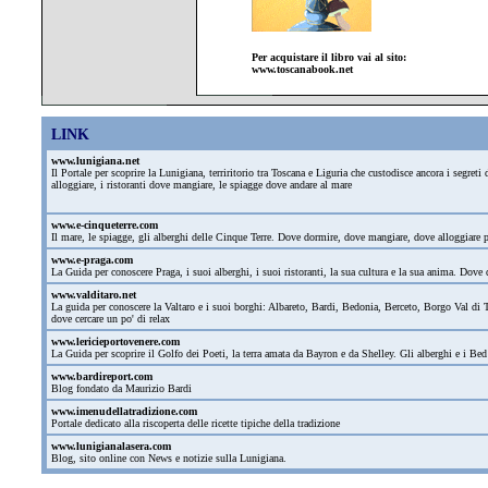
Per acquistare il libro vai al sito:
www.toscanabook.net
LINK
www.lunigiana.net
Il Portale per scoprire la Lunigiana, terriritorio tra Toscana e Liguria che custodisce ancora i segre
alloggiare, i ristoranti dove mangiare, le spiagge dove andare al mare
www.e-cinqueterre.com
Il mare, le spiagge, gli alberghi delle Cinque Terre. Dove dormire, dove mangiare, dove alloggiare
www.e-praga.com
La Guida per conoscere Praga, i suoi alberghi, i suoi ristoranti, la sua cultura e la sua anima. Dove d
www.valditaro.net
La guida per conoscere la Valtaro e i suoi borghi: Albareto, Bardi, Bedonia, Berceto, Borgo Val di T
dove cercare un po' di relax
www.lericieportovenere.com
La Guida per scoprire il Golfo dei Poeti, la terra amata da Bayron e da Shelley. Gli alberghi e i Bed
www.bardireport.com
Blog fondato da Maurizio Bardi
www.imenudellatradizione.com
Portale dedicato alla riscoperta delle ricette tipiche della tradizione
www.lunigianalasera.com
Blog, sito online con News e notizie sulla Lunigiana.