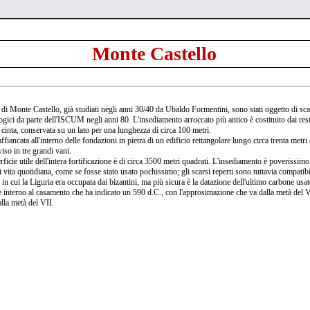
Monte Castello
i di Monte Castello, già studiati negli anni 30/40 da Ubaldo Formentini, sono stati oggetto di sca
ogici da parte dell'ISCUM negli anni 80. L'insediamento arroccato più antico è costituito dai rest
 cinta, conservata su un lato per una lunghezza di circa 100 metri.
ffiancata all'interno delle fondazioni in pietra di un edificio rettangolare lungo circa trenta metri
viso in tre grandi vani.
ficie utile dell'intera fortificazione è di circa 3500 metri quadrati. L'insediamento è poverissimo
di vita quotidiana, come se fosse stato usato pochissimo; gli scarsi reperti sono tuttavia compatibi
 in cui la Liguria era occupata dai bizantini, ma più sicura è la datazione dell'ultimo carbone usat
e interno al casamento che ha indicato un 590 d.C., con l'approsimazione che va dalla metà del 
alla metà del VII.