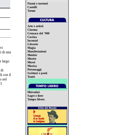
Fiumi e torrenti
Castelli
Terme
Arte e artisti
Cinema
Cronaca del '900
Cucina
Incontri
Librerie
vi
Magia
Manifestazioni
i di una
Menhir
Mostre
 e largo
Musei
Musica
Personaggi
 di
Scrittori e poeti
li con il
Teatri
o nel
VI
Mercatini
Sagre e fiere
Tempo libero