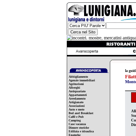
la guid
Filat
Abbigliamento
Agenzie immobiliari
Monte
Agriturismi
Alberghi
Antiquariato
Appartamenti
Arredamento
Artigianato
Associazioni
Auto e moto
All
Bed and Breakfast
Sto
Caffè e Pub
Cu
Camping
Case vacanza
Din
Dimore storiche
Edilizia e idraulica
Enoteche