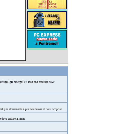
turismi, gli alberghi e i Bed and reakfast dove
st più affascinanti e più desiderose di farsi scoprire
ge dove andare al mare