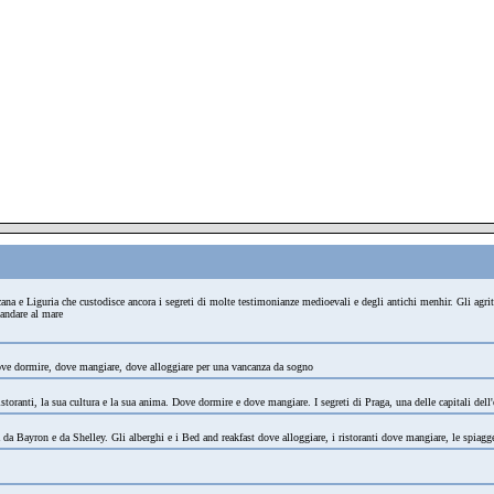
oscana e Liguria che custodisce ancora i segreti di molte testimonianze medioevali e degli antichi menhir. Gli agri
 andare al mare
 Dove dormire, dove mangiare, dove alloggiare per una vancanza da sogno
storanti, la sua cultura e la sua anima. Dove dormire e dove mangiare. I segreti di Praga, una delle capitali dell'e
a da Bayron e da Shelley. Gli alberghi e i Bed and reakfast dove alloggiare, i ristoranti dove mangiare, le spiag