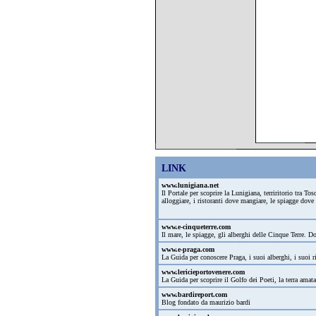
LINK
www.lunigiana.net
Il Portale per scoprire la Lunigiana, terriritorio tra T
alloggiare, i ristoranti dove mangiare, le spiagge dove
www.e-cinqueterre.com
Il mare, le spiagge, gli alberghi delle Cinque Terre.
www.e-praga.com
La Guida per conoscere Praga, i suoi alberghi, i suoi ri
www.lericieportovenere.com
La Guida per scoprire il Golfo dei Poeti, la terra amat
www.bardireport.com
Blog fondato da maurizio bardi