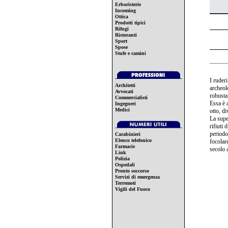
Erboristerie
Incoming
Ottica
Prodotti tipici
Rifugi
Ristoranti
Sport
Spose
Stufe e camini
I ruder
Architetti
archeol
Avvocati
robusta
Commercialisti
Essa è a
Ingegneri
Medici
otto, di
La super
rifiuti 
periodo
Carabinieri
Elenco telefonico
focolar
Farmacie
secolo 
Link
Polizia
Ospedali
Pronto soccorso
Servizi di emergenza
Terremoti
Vigili del Fuoco