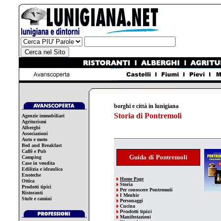
borghi e città in lunigiana
Storia di Pontremoli
Agenzie immobiliari
Agriturismi
Alberghi
Associazioni
Auto e moto
Bed and Breakfast
Caffè e Pub
Guida
di
Pontremoli
Camping
Case in vendita
Edilizia e idraulica
Enoteche
Home Page
Ottica
Storia
Prodotti tipici
Per
conoscere
Pontremoli
Ristoranti
I Menhir
Stufe e camini
Personaggi
Cucina
Prodotti tipici
Manifestazioni