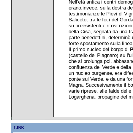
Nell'età antica i centri demogr
erano,invece, sulla destra de
testimonianze le Pievi di Vign
Saliceto, tra le foci del Gor
su preesistenti circoscrizion
della Cisa, segnata da una tr
parte benedettini, determinò
forte spostamento sulla linea
Il primo nucleo del borgo di
P
(castello del Piagnaro) su l'
che si prolunga poi, abbasand
confluenza del Verde e della
un nucleo burgense, era dife
ponte sul Verde, e da una fort
Magra. Succesivamente il bor
varie riprese, alle falde d
elle
Logarghena, propagine del m
LINK