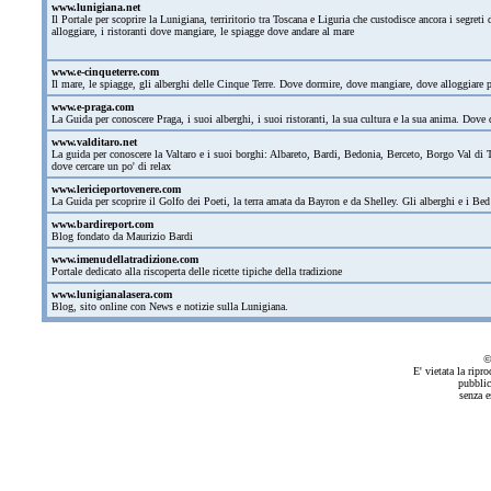
www.lunigiana.net
Il Portale per scoprire la Lunigiana, terriritorio tra Toscana e Liguria che custodisce ancora i segre
alloggiare, i ristoranti dove mangiare, le spiagge dove andare al mare
www.e-cinqueterre.com
Il mare, le spiagge, gli alberghi delle Cinque Terre. Dove dormire, dove mangiare, dove alloggiare
www.e-praga.com
La Guida per conoscere Praga, i suoi alberghi, i suoi ristoranti, la sua cultura e la sua anima. Dove d
www.valditaro.net
La guida per conoscere la Valtaro e i suoi borghi: Albareto, Bardi, Bedonia, Berceto, Borgo Val di T
dove cercare un po' di relax
www.lericieportovenere.com
La Guida per scoprire il Golfo dei Poeti, la terra amata da Bayron e da Shelley. Gli alberghi e i Bed
www.bardireport.com
Blog fondato da Maurizio Bardi
www.imenudellatradizione.com
Portale dedicato alla riscoperta delle ricette tipiche della tradizione
www.lunigianalasera.com
Blog, sito online con News e notizie sulla Lunigiana.
©
E' vietata la ripr
pubblic
senza e