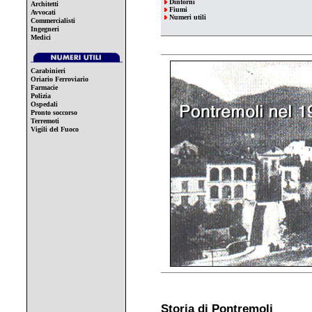
Dintorni
Architetti
Fiumi
Avvocati
Numeri utili
Commercialisti
Ingegneri
Medici
Carabinieri
Oriario Ferroviario
Farmacie
Polizia
Ospedali
Pronto soccorso
Terremoti
Vigili del Fuoco
Storia di Pontremoli