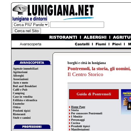
borghi e città in lunigiana
Pontremoli, la storia, gli uomini, 
Agenzie immobiliari
Agriturismi
Il Centro Storico
Alberghi
Associazioni
Auto e moto
Bed and Breakfast
Caffè e Pub
Camping
Guida
di
Pontremoli
Case in vendita
Edilizia e idraulica
Enoteche
Home Page
Ottica
Storia
Prodotti tipici
Per
conoscere
Pontremoli
Ristoranti
I Menhir
Stufe e camini
Personaggi
Cucina
Prodotti tipici
Manifestazioni