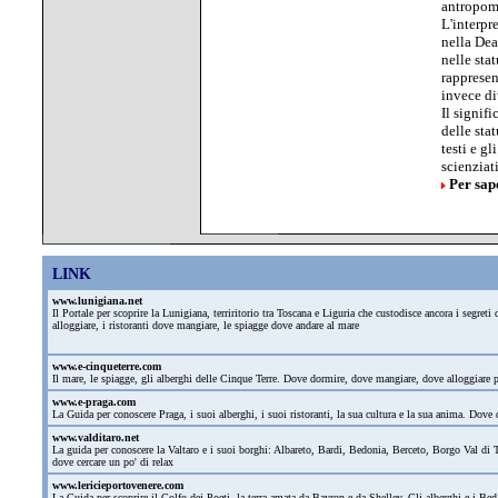
antropomo
L'interpr
nella Dea
nelle sta
rappresen
invece div
Il signifi
delle sta
testi e g
scienziat
Per sap
LINK
www.lunigiana.net
Il Portale per scoprire la Lunigiana, terriritorio tra Toscana e Liguria che custodisce ancora i segre
alloggiare, i ristoranti dove mangiare, le spiagge dove andare al mare
www.e-cinqueterre.com
Il mare, le spiagge, gli alberghi delle Cinque Terre. Dove dormire, dove mangiare, dove alloggiare
www.e-praga.com
La Guida per conoscere Praga, i suoi alberghi, i suoi ristoranti, la sua cultura e la sua anima. Dove d
www.valditaro.net
La guida per conoscere la Valtaro e i suoi borghi: Albareto, Bardi, Bedonia, Berceto, Borgo Val di T
dove cercare un po' di relax
www.lericieportovenere.com
La Guida per scoprire il Golfo dei Poeti, la terra amata da Bayron e da Shelley. Gli alberghi e i Bed