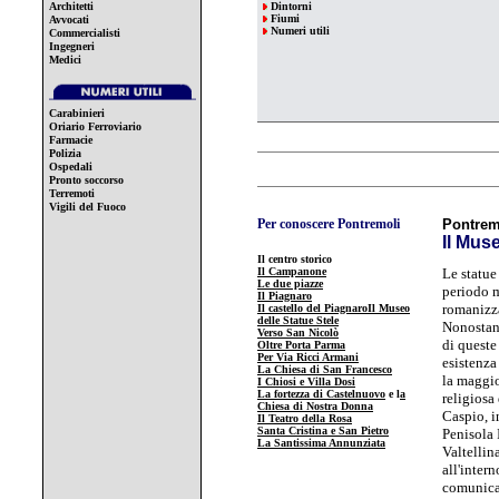
Architetti
Dintorni
Fiumi
Avvocati
Numeri utili
Commercialisti
Ingegneri
Medici
Carabinieri
Oriario Ferroviario
Farmacie
Polizia
Ospedali
Pronto soccorso
Terremoti
Vigili del Fuoco
Per conoscere Pontremoli
Pontrem
Il Mus
Il centro storico
Il Campanone
Le statue
Le due piazze
periodo m
Il Piagnaro
romanizz
Il castello del Piagnaro
Il Museo
delle Statue Stele
Nonostant
Verso San Nicolò
di queste
Oltre Porta Parma
Per Via Ricci Armani
esistenza
La Chiesa di San Francesco
la maggio
I Chiosi e Villa Dosi
La fortezza di Castelnuovo
e l
a
religiosa
Chiesa di Nostra Donna
Caspio, i
Il Teatro della Rosa
Santa Cristina e San Pietro
Penisola 
La Santissima Annunziata
Valtellin
all'intern
comunicar