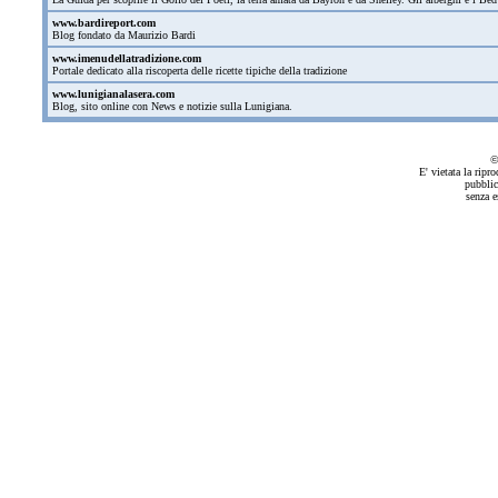
www.bardireport.com
Blog fondato da Maurizio Bardi
www.imenudellatradizione.com
Portale dedicato alla riscoperta delle ricette tipiche della tradizione
www.lunigianalasera.com
Blog, sito online con News e notizie sulla Lunigiana.
©
E' vietata la ripr
pubblic
senza e